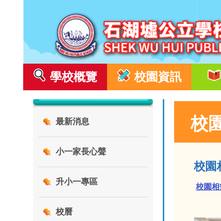
學校概覽
校園資訊
校
最新消息
小一家長心聲
校園
升小一專區
校園相
校曆