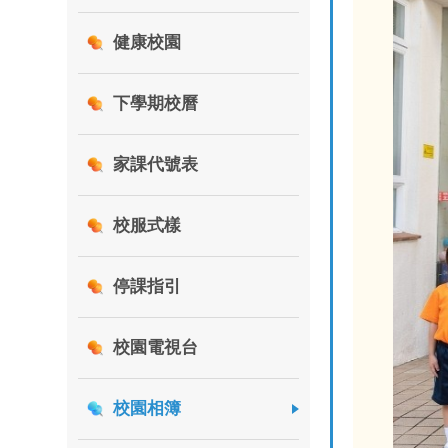
健康校園
下學期校曆
家課代號表
校服式樣
停課指引
校園電視台
校園相簿