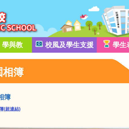
學與教
校風及學生支援
學生
園相簿
相簿
簿(超連結)