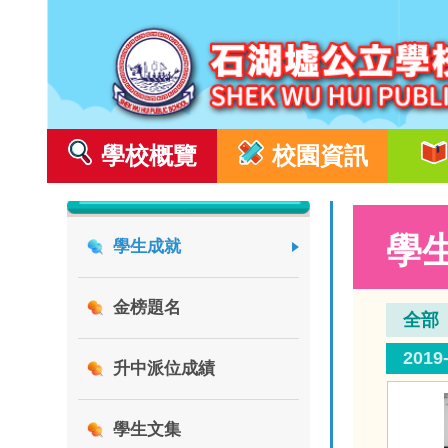
學校概覽
校園資訊
學
學生成就
金榜題名
全部
2019
升中派位成績
學生文集