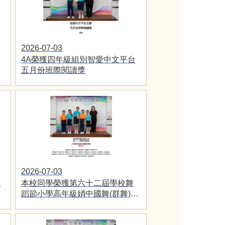
2026-07-03
台
4A榮獲四年級組別智愛中文平台
五月份班際閱讀獎
2026-07-03
屆
本校同學榮獲第六十二屆學校舞
蹈節小學高年級娋中國舞(群舞)優
等獎