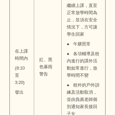
繼續上課，直至
正常放學時間為
止，並須在安全
情況下，方可讓
學生回家
● 午膳照常
在上課
● 各項輔導及校
時間內
紅、黑
內進行的課外活
色暴雨
(8:10
動如常進行，放
警告
至
學時間不變
3:20)
● 校外的戶外訓
發出
練及活動取消，
並由負責老師個
別通知家長接回
子女