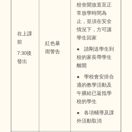
校舍開放直至正
常放學時間為
止，並須在安全
情況下，方可讓
在上課
學生回家
前
紅色暴
● 請剛送學生到
雨警告
7:30後
校的家長帶學生
發出
離開
● 學校會安排合
適的教學活動及
午膳給已返抵學
校的學生
● 各項輔導及課
外活動取消