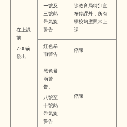
一號及
除教育局特別宣
三號熱
布停課外，所有
帶氣旋
學校均應照常上
警告
課
在上課
前
紅色暴
7:00前
停課
雨警告
發出
黑色暴
雨警
告、
停課
八號至
十號熱
帶氣旋
警告