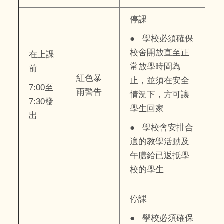
停課
● 學校必須確保
校舍開放直至正
在上課
常放學時間為
前
紅色暴
止，並須在安全
7:00至
雨警告
情況下，方可讓
7:30發
學生回家
出
● 學校會安排合
適的教學活動及
午膳給已返抵學
校的學生
停課
● 學校必須確保