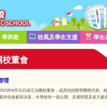
學與教
校風及學生支援
學生
團校董會
管理
2013年8月31日成立法團校董會，成員包括辦學團體代表
要持份者參與決策，令學校有一個公開、具透明度及多方參