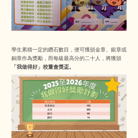
學生累積一定的鑽石數目，便可獲頒金章、銀章或
銅章作為獎勵，而每級最高分的二十人，將獲頒
「我做得好」校董會獎盃。