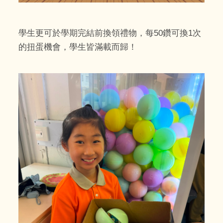
學生更可於學期完結前換領禮物，每50鑽可換1次
的扭蛋機會，學生皆滿載而歸！