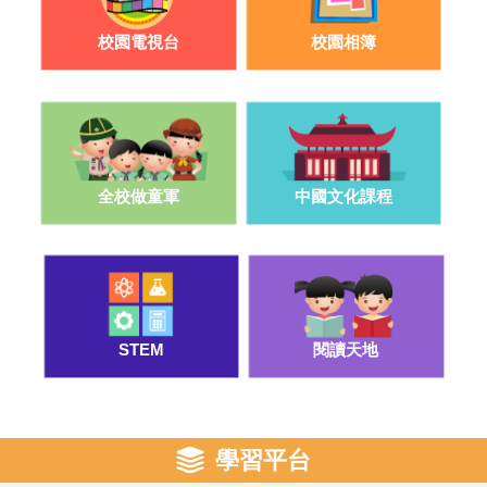
校園電視台
校園相簿
申請入讀26-27年度插班生須知(小二至
小五)及申請表
2026-05-04
石湖墟公立學校親子嘉年華《親子幸福·
石湖人》
全校做童軍
中國文化課程
2025-12-21
更多
STEM
閱讀天地
學習平台